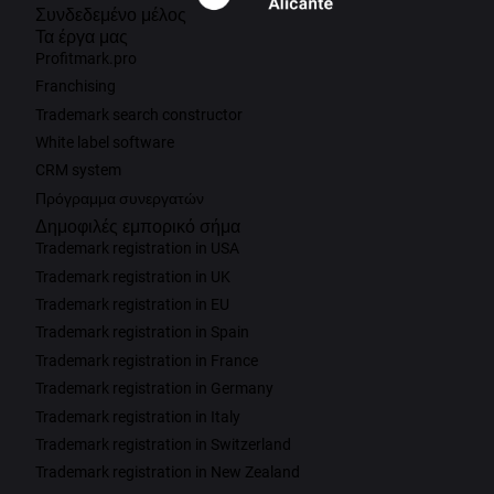
Συνδεδεμένο μέλος
Τα έργα μας
Profitmark.pro
Franchising
Trademark search constructor
White label software
CRM system
Πρόγραμμα συνεργατών
Δημοφιλές εμπορικό σήμα
Trademark registration in USA
Trademark registration in UK
Trademark registration in EU
Trademark registration in Spain
Trademark registration in France
Trademark registration in Germany
Trademark registration in Italy
Trademark registration in Switzerland
Trademark registration in New Zealand